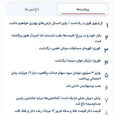
پربازدیدها
داغ ترین ها
ال‌نینوی قوی در راه است / پاییز امسال بارش‌های بهتری خواهیم داشت
بازار خودرو در برزخ؛ قیمت‌ها عقب نشستند اما خریدار هنوز برنگشته
است
فوری/ قهرمان مسابقات مردان آهنین درگذشت
فوری/ بازیگر جوان سینما درگذشت
واریز ۳ میلیون تومان سود سهام عدالت واقعیت دارد؟/ جزئیات زمان
احتمالی پرداخت
بمب پرسپولیس خنثی شد
پایان دوران جبلی نزدیک است/ گمانه‌زنی‌ها درباره جانشین رئیس
صداوسیما داغ شد
قیمت دلار،قیمت طلا و سکه امروز ۱۲ مرداد/ رشد دلار و طلا، افت