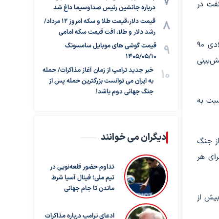
نفت در
درباره جانشین رئیس صداوسیما داغ شد
قیمت دلار،قیمت طلا و سکه امروز ۱۲ مرداد/
رشد دلار و طلا، افت قیمت سکه امامی
بر اساس نظرسنجی رویترز از ۳۳ اقتصاددان و تحلیلگر، میانگین قیمت نفت خام شاخص برنت دریای شمال در سال ۲۰۲۶ میلادی ۹۰
قیمت گوشی های موبایل سامسونگ
1405/05/10
به ازای هر بشکه پیش‌بینی
خبر جدید ترامپ از زمان آغاز مذاکرات/ حمله
به ایران می توانست بزرگترین حمله پس از
جنگ جهانی دوم باشد!
است که نسبت به
دیگران می خوانند
 آغاز جنگ
) ۶۳ دلار و ۸۵ سنت و نفت آمریکا ۶۰ دلار و ۳۸ سنت برای هر
تداوم حضور قلعه‌نویی در
تیم ملی؛ فینال آسیا شرط
ماندن تا جام جهانی
بیش از
ادعای ترامپ درباره مذاکرات