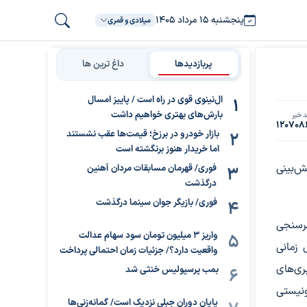
پنجشنبه ۱۵ مرداد ۱۴۰۵
میلادی و قمری
پربازدیدها
داغ ترین ها
ال‌نینوی قوی در راه است / پاییز امسال
بارش‌های بهتری خواهیم داشت
 خبر
120708
بازار خودرو در برزخ؛ قیمت‌ها عقب نشستند
اما خریدار هنوز برنگشته است
ش‌بینی
فوری/ قهرمان مسابقات مردان آهنین
درگذشت
فوری/ بازیگر جوان سینما درگذشت
ظرسنجی
واریز ۳ میلیون تومان سود سهام عدالت
 زمانی
واقعیت دارد؟/ جزئیات زمان احتمالی پرداخت
ری‌های
بمب پرسپولیس خنثی شد
ونیستی
پایان دوران جبلی نزدیک است/ گمانه‌زنی‌ها