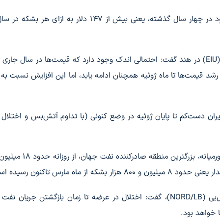
سورابی منون از مؤسسه اکونومیست اینتلیجنس یونیت (EIU) در هند گفت: احتمالی اندک وجود دارد که قیمت‌ها در سال 
 رشد قیمت‌ها تا ماه ژوئیه همچنان ادامه یابد، اما این افزایش نسبت ب
 دست‌کم تا پایان ژوئیه در وضع کنونی (با تداوم آتش‌بس و اختلال ت
ماه مارس تاکنون رسیده است.
در همین حال توماس وایبیرک، تحلیلگر مؤسسه نورد/ال‌بی (NORD/LB)، گفت: اختلال در عرضه تا زمان بازگشتن جریا
ا خواهد بود.