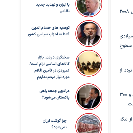
با ایران و تهدید جدید
با این حال، قیمت‌ها همچنان کمتر از بالاترین سطح خود در چهار سال گذشته، یعنی بیش از ۱۴۷ دلار به ازای هر بشکه در سال ۲۰۰۸
نظامی
توصیه های حسام الدین
آشنا به احزاب سیاسی کشور
جاری میلادی
ه سطوح
سخنگوی دولت: بازار
کالاهای اساسی آرام است/
ردد از
کمبودی در تأمین اقلام
مورد نیاز مردم نداریم
عراقچی جمعه راهی
داده‌های کپلر نشان داد میانگین صادرات نفت خام از خاورمیانه، بزرگترین منطقه صادرکننده نفت جهان، از روزانه حدود ۱۸ میلیون و ۳۰۰
پاکستان می‌شود؟
ن نفت از تنگه
چرا گوشت ارزان
نمی‌شود؟