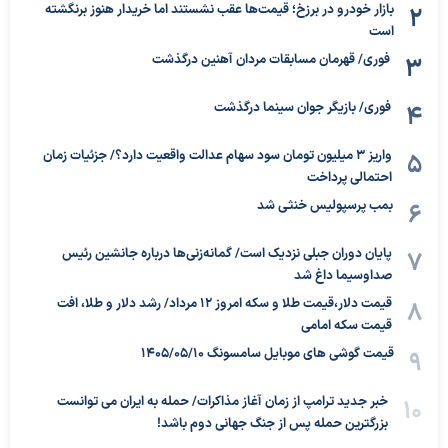
بازار خودرو در برزخ؛ قیمت‌ها عقب نشستند اما خریدار هنوز برنگشته
است
فوری/ قهرمان مسابقات مردان آهنین درگذشت
فوری/ بازیگر جوان سینما درگذشت
واریز ۳ میلیون تومان سود سهام عدالت واقعیت دارد؟/ جزئیات زمان
احتمالی پرداخت
بمب پرسپولیس خنثی شد
پایان دوران جبلی نزدیک است/ گمانه‌زنی‌ها درباره جانشین رئیس
صداوسیما داغ شد
قیمت دلار،قیمت طلا و سکه امروز ۱۲ مرداد/ رشد دلار و طلا، افت
قیمت سکه امامی
قیمت گوشی های موبایل سامسونگ 1405/05/10
خبر جدید ترامپ از زمان آغاز مذاکرات/ حمله به ایران می توانست
بزرگترین حمله پس از جنگ جهانی دوم باشد!