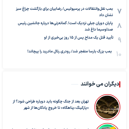
بمب نقل‌وانتقالات در پرسپولیس/ رضاییان برای بازگشت چراغ سبز
نشان داد
پایان دوران جبلی نزدیک است/ گمانه‌زنی‌ها درباره جانشین رئیس
صداوسیما داغ شد
تأیید قتل یک مداح پس از ۱۵ روز بی‌خبری از او
بمب بزرگ بارسا منفجر شد/ رودری رئال مادرید را پیچاند!
دیگران می خوانند
تهران بعد از جنگ چگونه باید دوباره طراحی شود؟ از
«پارکینگ-پناهگاه» تا خروج پادگان‌ها از شهر