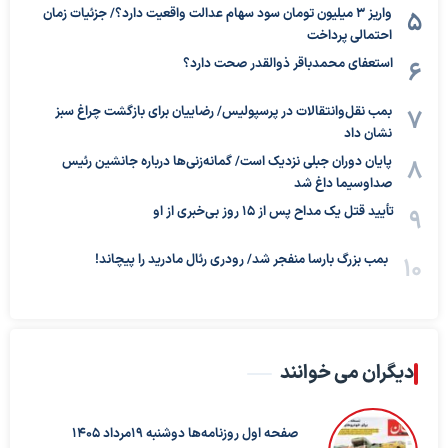
واریز ۳ میلیون تومان سود سهام عدالت واقعیت دارد؟/ جزئیات زمان
احتمالی پرداخت
استعفای محمدباقر ذوالقدر صحت دارد؟
بمب نقل‌وانتقالات در پرسپولیس/ رضاییان برای بازگشت چراغ سبز
نشان داد
پایان دوران جبلی نزدیک است/ گمانه‌زنی‌ها درباره جانشین رئیس
صداوسیما داغ شد
تأیید قتل یک مداح پس از ۱۵ روز بی‌خبری از او
بمب بزرگ بارسا منفجر شد/ رودری رئال مادرید را پیچاند!
دیگران می خوانند
صفحه اول روزنامه‌ها دوشنبه 19مرداد 1405