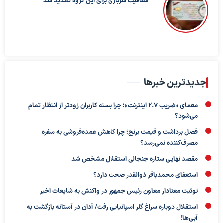
معافیت سربازی برای این گروه تمدید شد
جدیدترین خبرها
معمای «ضریب ۲.۷ اینترنت»؛ چرا بسته کاربران زودتر از انتظار تمام
می‌شود؟
فصل برداشت و قیمت برنج؛ چرا کاهش عمده‌فروشی به سفره
مصرف‌کننده نمی‌رسد؟
مقصد نهایی ستاره جنجالی استقلال مشخص شد
استعفای محمدباقر ذوالقدر صحت دارد؟
توئیت معنادار معاون رئیس جمهور در واکنش به شایعات اخیر
استقلال دوباره سراغ گلر اسپانیایی رفت/ آدان در آستانه بازگشت به
آبی‌ها!