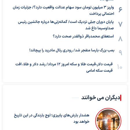
واریز ۳ میلیون تومان سود سهام عدالت واقعیت دارد؟/ جزئیات زمان
احتمالی پرداخت
پایان دوران جبلی نزدیک است/ گمانه‌زنی‌ها درباره جانشین رئیس
صداوسیما داغ شد
استعفای محمدباقر ذوالقدر صحت دارد؟
بمب بزرگ بارسا منفجر شد/ رودری رئال مادرید را پیچاند!
قیمت دلار،قیمت طلا و سکه امروز ۱۲ مرداد/ رشد دلار و طلا، افت
قیمت سکه امامی
دیگران می خوانند
هشدار بارش‌های پاییزی؛ اوج بارندگی در این تاریخ
خواهد بود