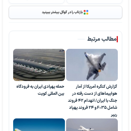
بازتاب را در گوگل بیشتر ببینید
مطالب مرتبط
گزارش کنگره آمریکا از آمار
حمله پهپادی ایران به فرودگاه
هواپیماهای از دست رفته در
بین المللی کویت
جنگ با ایران/ انهدام ۴۲ فروند
شامل F-35 و ۲۴ فروند پهپاد
ریپر