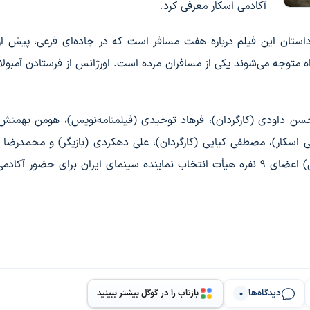
آکادمی اسکار معرفی کرد.
داستان این فیلم درباره هفت مسافر است که در جاده‌ای فرعی، پیش ا
راه متوجه می‌شوند یکی از مسافران مرده است. اورژانس از فرستادن آمبول
بوالحسن داودی (کارگردان)، فرهاد توحیدی (فیلمنامه‌نویس)، هومن بهمنش
 اسکار)، مصطفی کیایی (کارگردان)، علی دهکردی (بازیگر) و محمدرضا
(دبیر کمیته و معاون بین‌الملل و پخش کننده بین‌المللی) اعضای 9 نفره هیأت انتخاب نماینده سینمای ایران برای حضور 
دیدگاه‌ها
بازتاب را در گوگل بیشتر ببینید
0