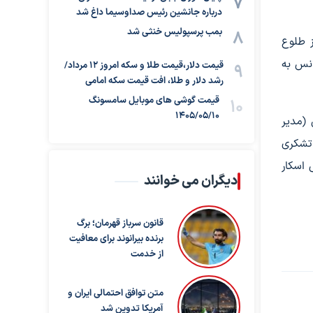
درباره جانشین رئیس صداوسیما داغ شد
بمب پرسپولیس خنثی شد
ز طلوع
انس به
قیمت دلار،قیمت طلا و سکه امروز ۱۲ مرداد/
رشد دلار و طلا، افت قیمت سکه امامی
قیمت گوشی های موبایل سامسونگ
1405/05/10
 (مدیر
 تشکری
آکادمی اسکار
دیگران می خوانند
قانون سرباز قهرمان؛ برگ
برنده بیرانوند برای معافیت
از خدمت
متن توافق احتمالی ایران و
آمریکا تدوین شد