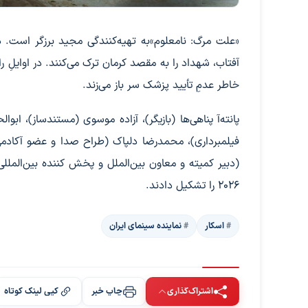
«علت مرگ: نامعلوم»به تهیه‌کنندگی مجید برزگر است. 
آفتاب، شهداد را به مقصد کرمان ترک می‌کنند. در اوایلِ 
خاطر عدمِ تأیید پزشک سر باز می‌زند.
پانته‌آ پناهی‌ها (بازیگر)، آزاده موسوی (مستندساز)، ا
فیلمبرداری)، محمدرضا دلپاک (طراح صدا و عضو آکادمی
2026 را تشکیل دادند.
اسکار
نماینده سینمای ایران
اشتراک‌گذاری
چاپ خبر
کپی لینک کوتاه