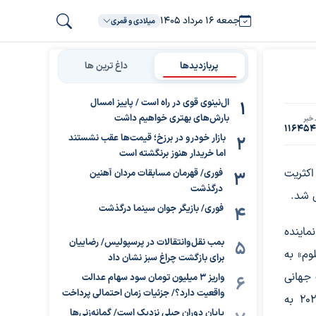
جمعه ۱۶ مرداد ۱۴۰۵
میلادی و قمری
پربازدیدها
داغ ترین ها
ال‌نینوی قوی در راه است / پاییز امسال
بارش‌های بهتری خواهیم داشت
خبر
11645
بازار خودرو در برزخ؛ قیمت‌ها عقب نشستند
اما خریدار هنوز برنگشته است
زد نهایی، با اکثریت
فوری/ قهرمان مسابقات مردان آهنین
درگذشت
فوری/ بازیگر جوان سینما درگذشت
ماینده
بمب نقل‌وانتقالات در پرسپولیس/ رضاییان
وم» به
برای بازگشت چراغ سبز نشان داد
 جهانی
واریز ۳ میلیون تومان سود سهام عدالت
واقعیت دارد؟/ جزئیات زمان احتمالی پرداخت
دانست و به عنوان نماینده رسمی سینمای ایران در سال 2026 به
پایان دوران جبلی نزدیک است/ گمانه‌زنی‌ها