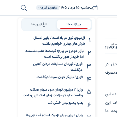
پنجشنبه ۱۵ مرداد ۱۴۰۵
میلادی و قمری
پربازدیدها
داغ ترین ها
ال‌نینوی قوی در راه است / پاییز امسال
بارش‌های بهتری خواهیم داشت
د خبر
120761
بازار خودرو در برزخ؛ قیمت‌ها عقب نشستند
اما خریدار هنوز برنگشته است
یل در
فوری/ قهرمان مسابقات مردان آهنین
درگذشت
منصرف
فوری/ بازیگر جوان سینما درگذشت
واریز ۳ میلیون تومان سود سهام عدالت
ده این
واقعیت دارد؟/ جزئیات زمان احتمالی پرداخت
د. این
بمب پرسپولیس خنثی شد
ده اما
پایان دوران جبلی نزدیک است/ گمانه‌زنی‌ها