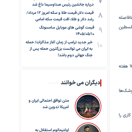
درباره جانشین رئیس صداوسیما داغ شد
قیمت دلار،قیمت طلا و سکه امروز ۱۲ مرداد/
افاصله
رشد دلار و طلا، افت قیمت سکه امامی
فلسطین
قیمت گوشی های موبایل سامسونگ
1405/05/10
خبر جدید ترامپ از زمان آغاز مذاکرات/ حمله
به ایران می توانست بزرگترین حمله پس از
جنگ جهانی دوم باشد!
آتش‌بس در تمام جبهه‌ها و بالاخص لبنان، یکی از پیش‌شرط‌های اصلی ایران برای آغاز گفت‌وگوها با آمریکا اعلام شده بود اما طی ۷ هفته
دیگران می خوانند
وشک‌ها
متن توافق احتمالی ایران و
آمریکا تدوین شد
کاری را
اولتیماتوم استقلال به