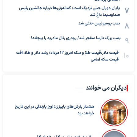
پایان دوران جبلی نزدیک است/ گمانه‌زنی‌ها درباره جانشین رئیس
صداوسیما داغ شد
بمب پرسپولیس خنثی شد
بمب بزرگ بارسا منفجر شد/ رودری رئال مادرید را پیچاند!
قیمت دلار،قیمت طلا و سکه امروز ۱۲ مرداد/ رشد دلار و طلا، افت
قیمت سکه امامی
دیگران می خوانند
هشدار بارش‌های پاییزی؛ اوج بارندگی در این تاریخ
خواهد بود