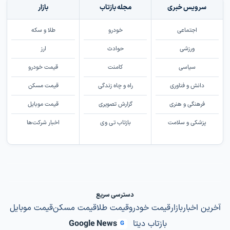
سرویس خبری
مجله بازتاب
بازار
اجتماعی
خودرو
طلا و سکه
ورزشی
حوادث
ارز
سیاسی
کامنت
قیمت خودرو
دانش و فناوری
راه و چاه زندگی
قیمت مسکن
فرهنگی و هنری
گزارش تصویری
قیمت موبایل
پزشکی و سلامت
بازتاب تی وی
اخبار شرکت‌ها
دسترسی سریع
آخرین اخبار
بازار
قیمت خودرو
قیمت طلا
قیمت مسکن
قیمت موبایل
بازتاب دیتا
Google News
G