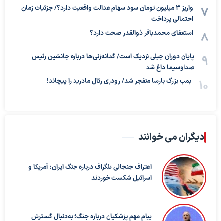
واریز ۳ میلیون تومان سود سهام عدالت واقعیت دارد؟/ جزئیات زمان
احتمالی پرداخت
استعفای محمدباقر ذوالقدر صحت دارد؟
پایان دوران جبلی نزدیک است/ گمانه‌زنی‌ها درباره جانشین رئیس
صداوسیما داغ شد
بمب بزرگ بارسا منفجر شد/ رودری رئال مادرید را پیچاند!
دیگران می خوانند
اعتراف جنجالی تلگراف درباره جنگ ایران: آمریکا و
اسرائیل شکست خوردند
پیام مهم پزشکیان درباره جنگ؛ به‌دنبال گسترش