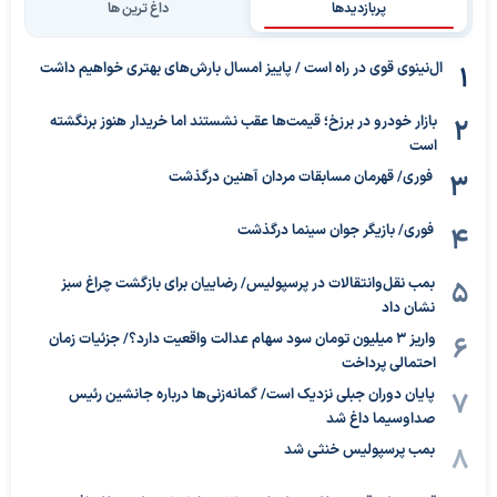
پربازدیدها
داغ ترین ها
ال‌نینوی قوی در راه است / پاییز امسال بارش‌های بهتری خواهیم داشت
بازار خودرو در برزخ؛ قیمت‌ها عقب نشستند اما خریدار هنوز برنگشته
است
فوری/ قهرمان مسابقات مردان آهنین درگذشت
فوری/ بازیگر جوان سینما درگذشت
بمب نقل‌وانتقالات در پرسپولیس/ رضاییان برای بازگشت چراغ سبز
نشان داد
واریز ۳ میلیون تومان سود سهام عدالت واقعیت دارد؟/ جزئیات زمان
احتمالی پرداخت
پایان دوران جبلی نزدیک است/ گمانه‌زنی‌ها درباره جانشین رئیس
صداوسیما داغ شد
بمب پرسپولیس خنثی شد