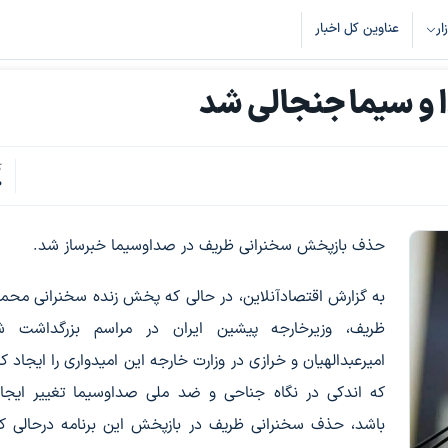
زار
عناوین کل اخبار
و سیما جنجالی شد
ک
0
حذف بازپخش سخنرانی ظریف در صداوسیما خبرساز شد.
به گزارش اقتصادآنلاین، در حالی که پخش زنده سخنرانی محم
ظریف، وزیرخارجه پیشین ایران در مراسم بزرگداشت ش
امیرعبدالهیان و خرازی در وزارت خارجه این امیدواری را ایجاد کر
که اندکی در نگاه جناحی و ضد ملی صداوسیما تغییر ایجا
باشد، حذف سخنرانی ظریف در بازپخش این برنامه درحالی ک