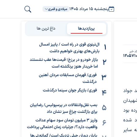
پنجشنبه ۱۵ مرداد ۱۴۰۵
میلادی و قمری
پربازدیدها
داغ ترین ها
ال‌نینوی قوی در راه است / پاییز امسال
بارش‌های بهتری خواهیم داشت
د خبر
120571
بازار خودرو در برزخ؛ قیمت‌ها عقب نشستند
اما خریدار هنوز برنگشته است
فوری/ قهرمان مسابقات مردان آهنین
درگذشت
د جواد
فوری/ بازیگر جوان سینما درگذشت
هیدان
بمب نقل‌وانتقالات در پرسپولیس/ رضاییان
ده بود
برای بازگشت چراغ سبز نشان داد
د شده
واریز ۳ میلیون تومان سود سهام عدالت
واقعیت دارد؟/ جزئیات زمان احتمالی پرداخت
ه سایر
پایان دوران جبلی نزدیک است/ گمانه‌زنی‌ها