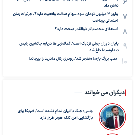
نشان داد
واریز ۳ میلیون تومان سود سهام عدالت واقعیت دارد؟/ جزئیات زمان
احتمالی پرداخت
استعفای محمدباقر ذوالقدر صحت دارد؟
پایان دوران جبلی نزدیک است/ گمانه‌زنی‌ها درباره جانشین رئیس
صداوسیما داغ شد
بمب بزرگ بارسا منفجر شد/ رودری رئال مادرید را پیچاند!
دیگران می خوانند
ونس: جنگ با ایران تمام نشده است/ آمریکا برای
بازگشایی امن تنگه هرمز طرح دارد