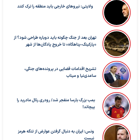
ولایتی: نیروهای خارجی باید منطقه را ترک کنند
تهران بعد از جنگ چگونه باید دوباره طراحی شود؟ از
«پارکینگ-پناهگاه» تا خروج پادگان‌ها از شهر
تشریح اقدامات قضایی در پرونده‌های جنگی،
ساعدی‌نیا و میناب
بمب بزرگ بارسا منفجر شد/ رودری رئال مادرید را
پیچاند!
ونس: ایران به دنبال گرفتن عوارض از تنگه هرمز
نیست