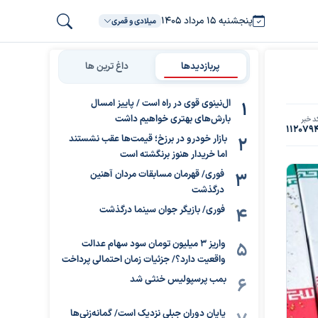
پنجشنبه ۱۵ مرداد ۱۴۰۵
میلادی و قمری
پربازدیدها
داغ ترین ها
ال‌نینوی قوی در راه است / پاییز امسال
بارش‌های بهتری خواهیم داشت
د خبر
112079
بازار خودرو در برزخ؛ قیمت‌ها عقب نشستند
اما خریدار هنوز برنگشته است
فوری/ قهرمان مسابقات مردان آهنین
درگذشت
فوری/ بازیگر جوان سینما درگذشت
واریز ۳ میلیون تومان سود سهام عدالت
واقعیت دارد؟/ جزئیات زمان احتمالی پرداخت
بمب پرسپولیس خنثی شد
پایان دوران جبلی نزدیک است/ گمانه‌زنی‌ها