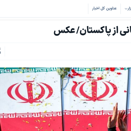
زار
عناوین کل اخبار
ک
4