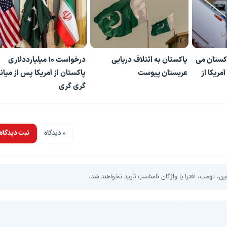
 به پاکستان می
پاکستان به ائتلاف دریایی
درخواست 10 میلیارددلاری
مریکا از
عربستان پیوست
پاکستان از آمریکا پس از میا
گری گری
0 دیدگاه
ثبت دیدگاه
، تهمت، افترا یا واژگان نامناسب تأیید نخواهند شد.