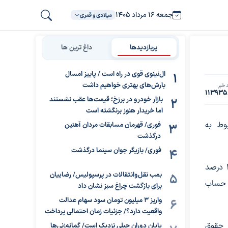
جمعه ۱۶ مرداد ۱۴۰۵
میلادی و قمری
پربازدیدها
داغ ترین ها
ال‌نینوی قوی در راه است / پاییز امسال
بارش‌های بهتری خواهیم داشت
 خبر
113935
بازار خودرو در برزخ؛ قیمت‌ها عقب نشستند
اما خریدار هنوز برنگشته است
وط به
فوری/ قهرمان مسابقات مردان آهنین
درگذشت
فوری/ بازیگر جوان سینما درگذشت
این مبالغ شامل مابه‌التفاوت افزایش ۲۰ درصدی سنواتی و ۳۰ درصد
بمب نقل‌وانتقالات در پرسپولیس/ رضاییان
 حساب
برای بازگشت چراغ سبز نشان داد
واریز ۳ میلیون تومان سود سهام عدالت
واقعیت دارد؟/ جزئیات زمان احتمالی پرداخت
ب حقوق
پایان دوران جبلی نزدیک است/ گمانه‌زنی‌ها