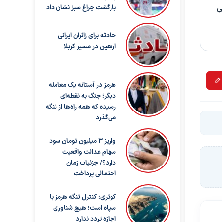
بازگشت چراغ سبز نشان داد
انی
حادثه برای زائران ایرانی
اربعین در مسیر کربلا
هرمز در آستانه یک معامله
دیگر؛ جنگ به نقطه‌ای
رسیده که همه راه‌ها از تنگه
می‌گذرد
واریز ۳ میلیون تومان سود
سهام عدالت واقعیت
دارد؟/ جزئیات زمان
احتمالی پرداخت
کوثری: کنترل تنگه هرمز با
سپاه است؛ هیچ شناوری
اجازه تردد ندارد