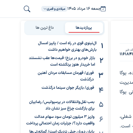
جمعه ۱۶ مرداد ۱۴۰۵
میلادی و قمری
پربازدیدها
داغ ترین ها
ال‌نینوی قوی در راه است / پاییز امسال
بارش‌های بهتری خواهیم داشت
د خبر
116184
بازار خودرو در برزخ؛ قیمت‌ها عقب نشستند
اما خریدار هنوز برنگشته است
دگی نسل Z تبدیل شده، یوگا
فوری/ قهرمان مسابقات مردان آهنین
درگذشت
مدیریت
فوری/ بازیگر جوان سینما درگذشت
ی یوگا
بمب نقل‌وانتقالات در پرسپولیس/ رضاییان
برای بازگشت چراغ سبز نشان داد
 شغلی،
واریز ۳ میلیون تومان سود سهام عدالت
واقعیت دارد؟/ جزئیات زمان احتمالی پرداخت
ه است.
پایان دوران جبلی نزدیک است/ گمانه‌زنی‌ها