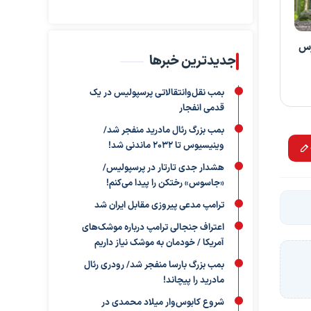
رس
جدیدترین خبرها
بمب نقل‌وانتقالاتی پرسپولیس در یک
قدمی انفجار
بمب بزرگ رئال مادرید منفجر شد/
وینیسیوس تا ۲۰۳۲ ماندنی شد!
هشدار جدی تارتار در پرسپولیس/
«جاسوس» رختکن را پیدا می‌کنم!
ترامپ مدعی پیروزی مقابل ایران شد
اعتراف جنجالی ترامپ درباره موشک‌های
آمریکا / خودمان به موشک نیاز داریم
بمب بزرگ بارسا منفجر شد/ رودری رئال
مادرید را پیچاند!
شروع کابوس‌وار میلاد محمدی در