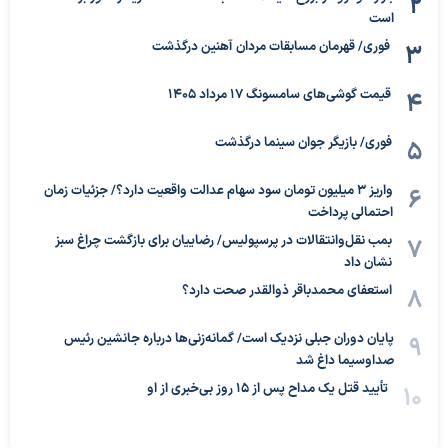
است
فوری/ قهرمان مسابقات مردان آهنین درگذشت
قیمت گوشی‌های سامسونگ 17 مرداد 1405
فوری/ بازیگر جوان سینما درگذشت
واریز ۳ میلیون تومان سود سهام عدالت واقعیت دارد؟/ جزئیات زمان
احتمالی پرداخت
بمب نقل‌وانتقالات در پرسپولیس/ رضاییان برای بازگشت چراغ سبز
نشان داد
استعفای محمدباقر ذوالقدر صحت دارد؟
پایان دوران جبلی نزدیک است/ گمانه‌زنی‌ها درباره جانشین رئیس
صداوسیما داغ شد
تأیید قتل یک مداح پس از ۱۵ روز بی‌خبری از او