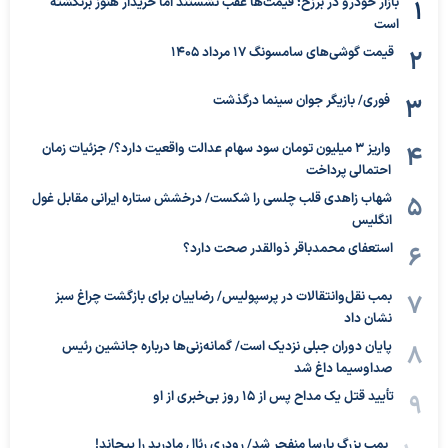
بازار خودرو در برزخ؛ قیمت‌ها عقب نشستند اما خریدار هنوز برنگشته
است
قیمت گوشی‌های سامسونگ 17 مرداد 1405
فوری/ بازیگر جوان سینما درگذشت
واریز ۳ میلیون تومان سود سهام عدالت واقعیت دارد؟/ جزئیات زمان
احتمالی پرداخت
شهاب زاهدی قلب چلسی را شکست/ درخشش ستاره ایرانی مقابل غول
انگلیس
استعفای محمدباقر ذوالقدر صحت دارد؟
بمب نقل‌وانتقالات در پرسپولیس/ رضاییان برای بازگشت چراغ سبز
نشان داد
پایان دوران جبلی نزدیک است/ گمانه‌زنی‌ها درباره جانشین رئیس
صداوسیما داغ شد
تأیید قتل یک مداح پس از ۱۵ روز بی‌خبری از او
بمب بزرگ بارسا منفجر شد/ رودری رئال مادرید را پیچاند!