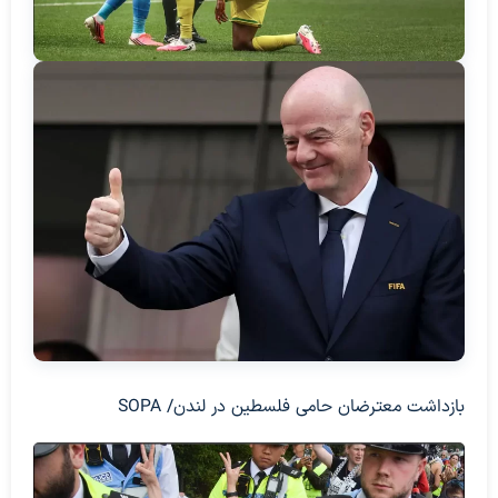
بازداشت معترضان حامی فلسطین در لندن/ SOPA