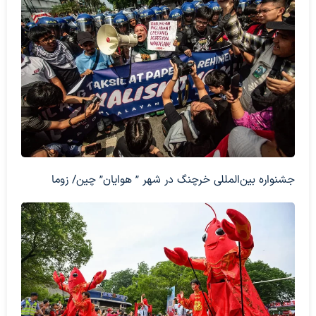
جشنواره بین‌المللی خرچنگ در شهر ” هوایان” چین/ زوما