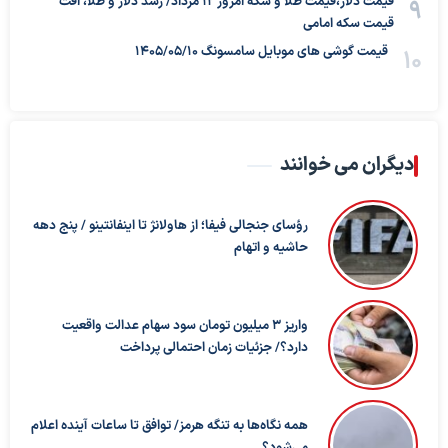
قیمت دلار،قیمت طلا و سکه امروز ۱۲ مرداد/ رشد دلار و طلا، افت
قیمت سکه امامی
قیمت گوشی های موبایل سامسونگ 1405/05/10
دیگران می خوانند
رؤسای جنجالی فیفا؛ از هاولانژ تا اینفانتینو / پنج دهه
حاشیه و اتهام
واریز ۳ میلیون تومان سود سهام عدالت واقعیت
دارد؟/ جزئیات زمان احتمالی پرداخت
همه نگاه‌ها به تنگه هرمز/ توافق تا ساعات آینده اعلام