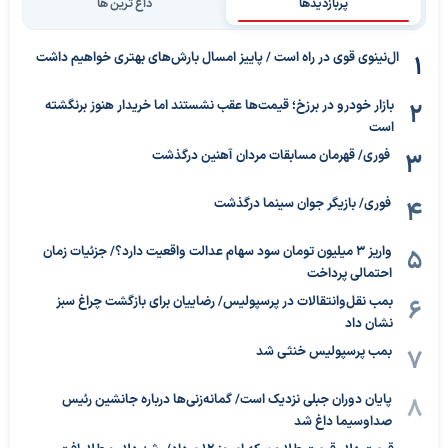
پربازدیدها
داغ ترین ها
ال‌نینوی قوی در راه است / پاییز امسال بارش‌های بهتری خواهیم داشت
بازار خودرو در برزخ؛ قیمت‌ها عقب نشستند اما خریدار هنوز برنگشته
است
فوری/ قهرمان مسابقات مردان آهنین درگذشت
فوری/ بازیگر جوان سینما درگذشت
واریز ۳ میلیون تومان سود سهام عدالت واقعیت دارد؟/ جزئیات زمان
احتمالی پرداخت
بمب نقل‌وانتقالات در پرسپولیس/ رضاییان برای بازگشت چراغ سبز
نشان داد
بمب پرسپولیس خنثی شد
پایان دوران جبلی نزدیک است/ گمانه‌زنی‌ها درباره جانشین رئیس
صداوسیما داغ شد