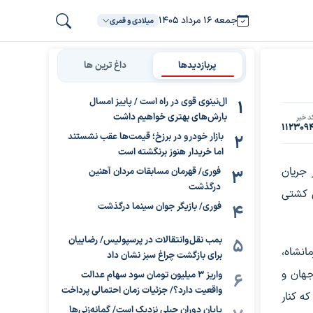
جمعه ۱۶ مرداد ۱۴۰۵
میلادی و قمری
پربازدیدها
داغ ترین ها
ال‌نینوی قوی در راه است / پاییز امسال
بارش‌های بهتری خواهیم داشت
د خبر
112309
بازار خودرو در برزخ؛ قیمت‌ها عقب نشستند
اما خریدار هنوز برنگشته است
 جوانان جهان و آسیا در سال ۲۰۲۲، در جریان
فوری/ قهرمان مسابقات مردان آهنین
درگذشت
ی کشتی
فوری/ بازیگر جوان سینما درگذشت
بمب نقل‌وانتقالات در پرسپولیس/ رضاییان
انشاه،
برای بازگشت چراغ سبز نشان داد
نان جهان و
واریز ۳ میلیون تومان سود سهام عدالت
واقعیت دارد؟/ جزئیات زمان احتمالی پرداخت
ه کنار
پایان دوران جبلی نزدیک است/ گمانه‌زنی‌ها