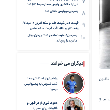
درباره جانشین رئیس صداوسیما داغ شد
بمب پرسپولیس خنثی شد
قیمت دلار،قیمت طلا و سکه امروز ۱۲ مرداد/
رشد دلار و طلا، افت قیمت سکه امامی
بمب بزرگ بارسا منفجر شد/ رودری رئال
مادرید را پیچاند!
دیگران می خوانند
تاکنون
رضاییان از استقلال جدا
شد، قدوس به پرسپولیس
نرسید
اما از
دعوت فوری از عراقچی و
قالیباف برای سفر به