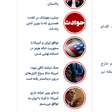
پاکستان
جنایت هولناک در کلات؛
همسری که با بنزین آتش
 اقدام
زده شد
توافق ایران و آمریکا با
محوریت تنگه هرمز در
آستانه نهایی شدن
م خارج
جنگ تراشه کافی نبود؛
طه نیز
آمریکا حالا سراغ کابل‌های
درون دیتاسنتر رفته است
ادعای وزیر خزانه داری
آمریکا: تا فردا با ایران به
توافق می‌رسیم