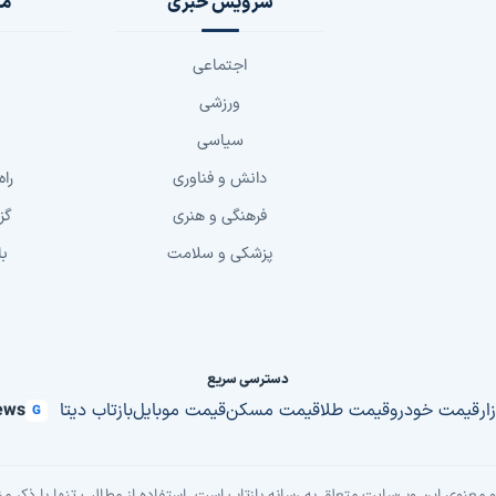
سرویس خبری
مج
اجتماعی
ورزشی
سیاسی
دانش و فناوری
راه
فرهنگی و هنری
گز
پزشکی و سلامت
با
دسترسی سریع
زار
قیمت خودرو
قیمت طلا
قیمت مسکن
قیمت موبایل
بازتاب دیتا
ews
G
معنوی این وب‌سایت متعلق به رسانه بازتاب است. استفاده از مطالب تنها با ذکر من