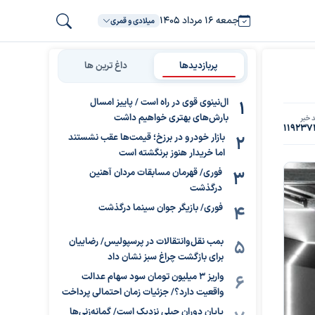
جمعه ۱۶ مرداد ۱۴۰۵
میلادی و قمری
پربازدیدها
داغ ترین ها
ال‌نینوی قوی در راه است / پاییز امسال
بارش‌های بهتری خواهیم داشت
 خبر
119237
بازار خودرو در برزخ؛ قیمت‌ها عقب نشستند
اما خریدار هنوز برنگشته است
فوری/ قهرمان مسابقات مردان آهنین
درگذشت
فوری/ بازیگر جوان سینما درگذشت
بمب نقل‌وانتقالات در پرسپولیس/ رضاییان
برای بازگشت چراغ سبز نشان داد
واریز ۳ میلیون تومان سود سهام عدالت
واقعیت دارد؟/ جزئیات زمان احتمالی پرداخت
پایان دوران جبلی نزدیک است/ گمانه‌زنی‌ها