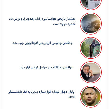
هشدار نارنجی هواشناسی؛ رگبار، رعدوبرق و وزش باد
شدید در راه است
جنگلبان چالوسی قربانی تبر قاچاقچیان چوب شد
عراقچی: مذاکرات در مراحل نهایی قرار دارد
پایان دوران نیمار؛ فوق‌ستاره برزیل به فکر بازنشستگی
افتاد