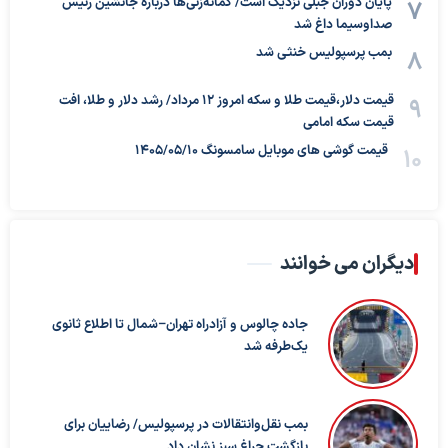
پایان دوران جبلی نزدیک است/ گمانه‌زنی‌ها درباره جانشین رئیس
صداوسیما داغ شد
بمب پرسپولیس خنثی شد
قیمت دلار،قیمت طلا و سکه امروز ۱۲ مرداد/ رشد دلار و طلا، افت
قیمت سکه امامی
قیمت گوشی های موبایل سامسونگ 1405/05/10
دیگران می خوانند
جاده چالوس و آزادراه تهران–شمال تا اطلاع ثانوی
یک‌طرفه شد
بمب نقل‌وانتقالات در پرسپولیس/ رضاییان برای
بازگشت چراغ سبز نشان داد