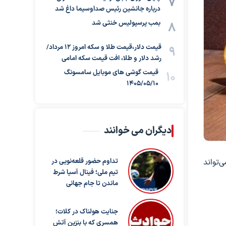
درباره جانشین رئیس صداوسیما داغ شد
بمب پرسپولیس خنثی شد
قیمت دلار،قیمت طلا و سکه امروز ۱۲ مرداد/
رشد دلار و طلا، افت قیمت سکه امامی
قیمت گوشی های موبایل سامسونگ
1405/05/10
دیگران می خوانند
‌تواند
تداوم حضور قلعه‌نویی در
تیم ملی؛ فینال آسیا شرط
ماندن تا جام جهانی
جنایت هولناک در کلات؛
همسری که با بنزین آتش