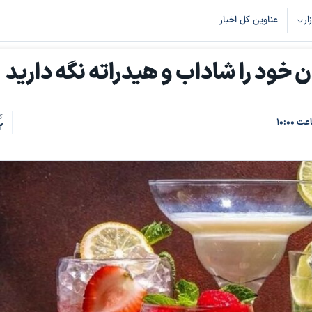
زار
عناوین کل اخبار
ک
2