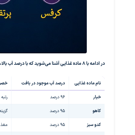
در ادامه با ۸ ماده غذایی آشنا می‌شوید که با درصد آب بالا، بدن شما را شاداب و هیدراته نگه می‌دارند:
نام ماده غذایی
درصد آب موجود در بافت
خصوص
خیار
96 درصد
رتبه 
کاهو
95 درصد
گزینه
کدو سبز
95 درصد
مغذی