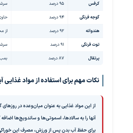
کرفس
95 درصد
سرشار
گوجه فرنگی
94 درصد
حاوی 
هندوانه
92 درصد
از م
توت فرنگی
91 درصد
سرشار
پرتقال
87 درصد
بمب 
نکات مهم برای استفاده از مواد غذایی آ
از این مواد غذایی به عنوان میان‌وعده در روزهای گ
آنها را به سالادها، اسموتی‌ها و ساندویچ‌ها اضافه ک
برای حفظ آب بدن پس از ورزش، مصرف این خوراکی‌ها