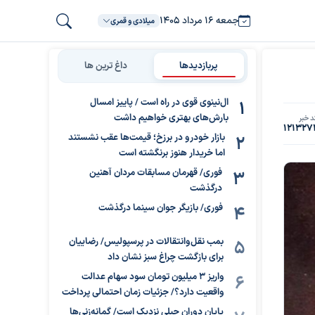
جمعه ۱۶ مرداد ۱۴۰۵
میلادی و قمری
پربازدیدها
داغ ترین ها
ال‌نینوی قوی در راه است / پاییز امسال
بارش‌های بهتری خواهیم داشت
د خبر
121327
بازار خودرو در برزخ؛ قیمت‌ها عقب نشستند
اما خریدار هنوز برنگشته است
فوری/ قهرمان مسابقات مردان آهنین
درگذشت
فوری/ بازیگر جوان سینما درگذشت
بمب نقل‌وانتقالات در پرسپولیس/ رضاییان
برای بازگشت چراغ سبز نشان داد
واریز ۳ میلیون تومان سود سهام عدالت
واقعیت دارد؟/ جزئیات زمان احتمالی پرداخت
پایان دوران جبلی نزدیک است/ گمانه‌زنی‌ها