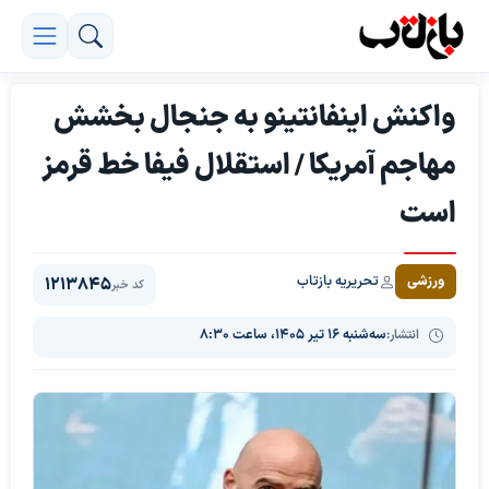
واکنش اینفانتینو به جنجال بخشش
مهاجم آمریکا / استقلال فیفا خط قرمز
است
تحریریه بازتاب
ورزشی
1213845
کد خبر
انتشار:
سه‌شنبه ۱۶ تیر ۱۴۰۵، ساعت ۸:۳۰