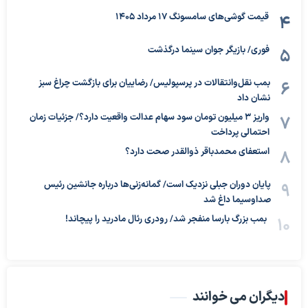
قیمت گوشی‌های سامسونگ 17 مرداد 1405
فوری/ بازیگر جوان سینما درگذشت
بمب نقل‌وانتقالات در پرسپولیس/ رضاییان برای بازگشت چراغ سبز
نشان داد
واریز ۳ میلیون تومان سود سهام عدالت واقعیت دارد؟/ جزئیات زمان
احتمالی پرداخت
استعفای محمدباقر ذوالقدر صحت دارد؟
پایان دوران جبلی نزدیک است/ گمانه‌زنی‌ها درباره جانشین رئیس
صداوسیما داغ شد
بمب بزرگ بارسا منفجر شد/ رودری رئال مادرید را پیچاند!
دیگران می خوانند