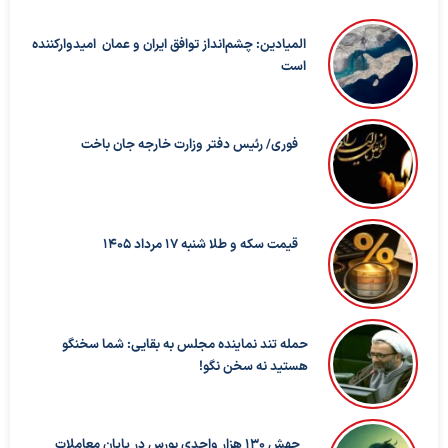
المیادین: چشم‌انداز توافق ایران و عمان امیدوارکننده
است
فوری/ رئیس دفتر وزارت خارجه جان باخت
قیمت سکه و طلا شنبه 17 مرداد 1405
حمله تند نماینده مجلس به بقایی: شما سخنگو
هستید نه سخن نگو!
جهش 130 هزار واحدی بورس در پایان معاملات