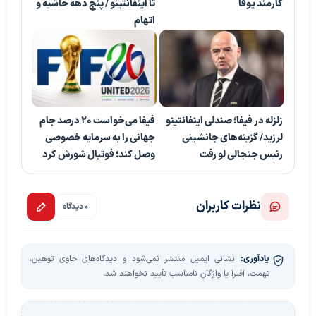
کارمند یوفا
تا اینفانتینو / پنج دهه حاشیه و
اتهام
زلزله در فیفا؛ صندلی اینفانتینو
فیفا می‌خواست ۲۰ درصد جام
لرزید/ گزینه‌های جانشینی
جهانی را به سرمایه خصوصی
رئیس جنجالی لو رفت
وصل کند؛ فوتبال شورش کرد
نظرات کاربران
0 دیدگاه
یادآوری:
نشانی ایمیل منتشر نمی‌شود و دیدگاه‌های حاوی توهین،
تهمت، افترا یا واژگان نامناسب تأیید نخواهند شد.