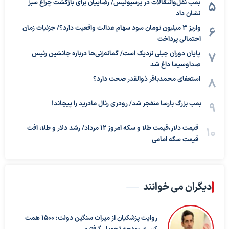
بمب نقل‌وانتقالات در پرسپولیس/ رضاییان برای بازگشت چراغ سبز
نشان داد
واریز ۳ میلیون تومان سود سهام عدالت واقعیت دارد؟/ جزئیات زمان
احتمالی پرداخت
پایان دوران جبلی نزدیک است/ گمانه‌زنی‌ها درباره جانشین رئیس
صداوسیما داغ شد
استعفای محمدباقر ذوالقدر صحت دارد؟
بمب بزرگ بارسا منفجر شد/ رودری رئال مادرید را پیچاند!
قیمت دلار،قیمت طلا و سکه امروز ۱۲ مرداد/ رشد دلار و طلا، افت
قیمت سکه امامی
دیگران می خوانند
روایت پزشکیان از میراث سنگین دولت: ۱۵۰۰ همت