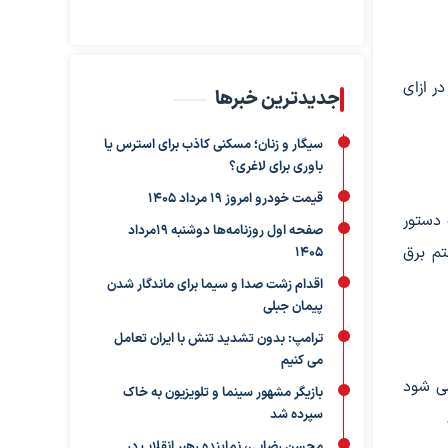
ر ازای
جدیدترین خبرها
سیگار و زنان؛ مسکنی کاذب برای استرس یا
باوری برای لاغری؟
قیمت خودرو امروز 19 مرداد 1405
 دستور
صفحه اول روزنامه‌ها دوشنبه 19مرداد
سیستم برق
1405
اقدام زشت صدا و سیما برای ماندگار شدن
پیمان جبلی
ترامپ: بدون تشدید تنش با ایران تعامل
می کنیم
و شمالی آغاز می شود
بازیگر مشهور سینما و تلویزیون به خاک
سپرده شد
محسن رضایی، نماینده رهبر انقلاب در