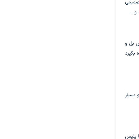
 صمیمی
 و …
ش بل و
 بگیرد
 بسیار
ا پلیس