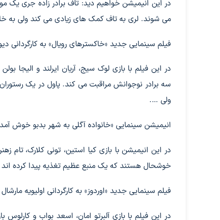
در این انیمیشن خواهیم دید: تاف برادر زاده جری یک م
می شوند. لری به تاف کمک های زیادی می کند ولی به 
فیلم سینمایی جدید «خاکسترهای رویال» به کارگردانی دیوید آلفورد پنج‌شنبه
در این فیلم با بازی لوک سیج، آریان ایرلند و الیجا ب
سه برادر نوجوانش مراقبت می کند. پاول در یک رستوران 
ولی ….
انیمیشن سینمایی «خانواده آگلی به شهر بدبو خوش آمدید» به ک
در این انیمیشن با بازی کیا استین، تونی کلارک، تام زهن
خوشحال هستند که یک منبع عظیم تغذیه پیدا کرده اند 
فیلم سینمایی جدید «اوردوز» به کارگردانی اولیویه مارشال جمعه ساعت ۱۳ و ۳۰
در این فیلم با بازی آلبرتو امان، اسعد بواب و کارلوس 