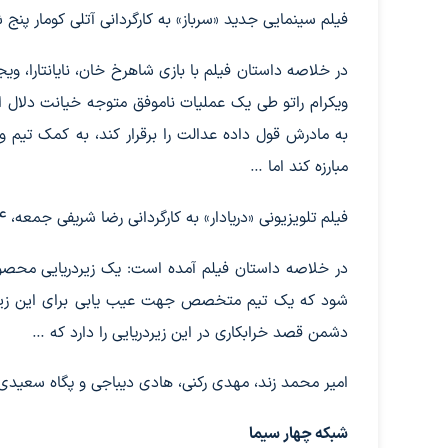
فیلم سینمایی جدید «سرباز» به کارگردانی آتلی کومار پنج شنبه، ۲۳ فروردین ماه ساعت ۲۳ و ۴۵ دقیقه پخش
در خلاصه داستان فیلم با بازی شاهرخ خان، نایانتارا، ویجی
ویکرام راتو طی یک عملیات ناموفق متوجه خیانت دلال اس
به مادرش قول داده عدالت را برقرار کند، به کمک تیم
مبارزه کند اما …
فیلم تلویزیونی «دریادار» به کارگردانی رضا شریفی جمعه، ۲۴ فروردین ماه ساعت ۱۶ پخش خواهد شد.
در خلاصه داستان فیلم آمده است: یک زیردریایی محصو
شود که یک تیم متخصص جهت عیب یابی برای این زیردر
دشمن قصد خرابکاری در این زیردریایی را دارد که …
امیر محمد زند، مهدی رکنی، هادی دیباجی و پگاه سعیدی در 
شبکه چهار سیما