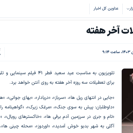
زار
عناوین کل اخبار
ات آخر هفته
ک
0
تلویزیون به مناسبت عید سعید فطر ۴۱ فیلم سینم
برای تعطیلات سه روزه آخر هفته به روی آنتن خواهد برد.
«جایی در انتهای ریل ها»، «سرباز»، «دریادار»، «بهای جوانی»، «هو
«داوطلبان: پیش به سوی جنگ»، «مرغک زیرک»، «گواهینامه ران
«تام و جری در سرزمین آدم برفی ها»، «خاکسترهای رویال»، «خ
آگلی به شهر بدبو خوش آمدید»، «اوردوز»، «محله چینی ها»