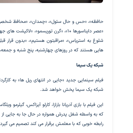
حافظه»، «حس و حال سئول»، «چمدان»، «محافظ شخصی»، «
شلوغ به استریاس»، «مراقبتون هستیم»، «بدون قرار قبلی
هایی هستند که در روزهای چهارشنبه، پنج شنبه و جمعه، ۲۲، ۲۳ و ۲۴ فروردین ماه از شبکه‌های سیما پخش می شوند
شبکه یک سیما
شبکه یک سیما پخش خواهد شد.
این فیلم با بازی آدریانا بارازا، کارلو آیزاکس، گیلرمو ویلگ
که به واسطه شغل پدرش همواره در حال جا به جایی از 
رابطه خوبی که با معلمش برقرار می کند تصمیم می گیرد 