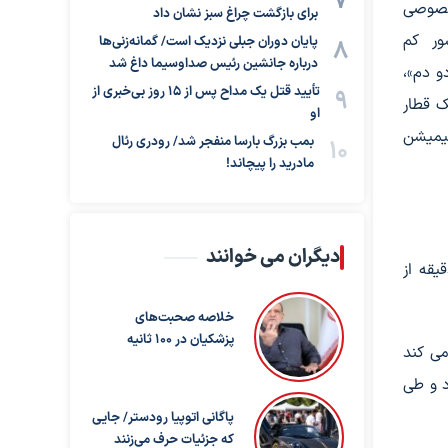
 خصوصی
برای بازگشت چراغ سبز نشان داد
ور کم
پایان دوران جبلی نزدیک است/ گمانه‌زنی‌ها
درباره جانشین رئیس صداوسیما داغ شد
و دم»،
تأیید قتل یک مداح پس از ۱۵ روز بی‌خبری از
 «شماره 10»، «طلا و مس»، «یک قطار
او
نیمیشن
بمب بزرگ بارسا منفجر شد/ رودری رئال
مادرید را پیچاند!
دیگران می خوانند
نتهای ریل ها» به کارگردانی ارنستو کنترراس امروز چهارشنبه، ۲۲ فروردین ماه ساعت ۲۳ و ۴۵ دقیقه از
خلاصه صحبت‌های
پزشکیان در ۱۰۰ ثانیه
 می کند
د و طی
پاگانی اتوپیا رودستر/ جایی
که جزئیات حرف می‌زنند