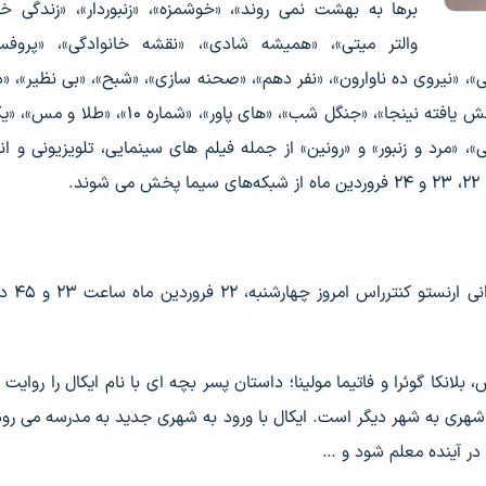
برها به بهشت نمی روند»، «خوشمزه»، «زنبوردار»، «زندگی
والتر میتی»، «همیشه شادی»، «نقشه خانوادگی»، «پروفس
نیروی ده ناوارون»، «نفر دهم»، «صحنه سازی»، «شبح»، «بی نظیر»، «د
«عصر دایناسورها 10»، «گرن توریسمو»، «لاکپشت های جهش یافته نینجا»، «جنگل شب»، «های پاور»،
»، «مرد و زنبور» و «رونین» از جمله فیلم های سینمایی، تلویزیونی و ا
.
فیلم سینمایی جدید «جایی در ا
اس، بلانکا گوئرا و فاتیما مولینا؛ داستان پسر بچه ای با نام ایکال را روایت
شهری به شهر دیگر است. ایکال با ورود به شهری جدید به مدرسه می رو
در آینده معلم شود و …