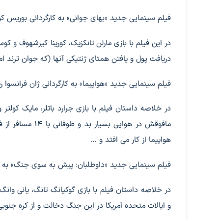
فیلم سینمایی جدید «بهای جوانی» به کارگردانی بوریس کونز امروز ساعت ۲۰ و ۳۰ دقیقه از شبکه چ
در این فیلم با بازی مارلن تانکزیک، کورینا کیرشهوف و کو
دریافت پول و یافتن همتای ژنتیکی آنها (که جوان ترند ام
فیلم سینمایی جدید «هواپیما» به کارگردانی ژان فرانسوا ریچت پنج شنبه ساعت ۰
در خلاصه داستان فیلم با بازی جرارد باتلر، مایک کولت
مافوقش در هوایی 
هواپیما از کار می افتد و …
فیلم سینمایی جدید «داوطلبان: پیش به سوی جنگ» به کارگردانی کایگه چن 
و ایالات متحده آمریکا در این جنگ دخالت و از کره جنو