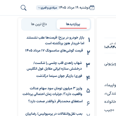
دوشنبه ۱۹ مرداد ۱۴۰۵
میلادی و قمری
پربازدیدها
داغ ترین ها
بازار خودرو در برزخ؛ قیمت‌ها عقب نشستند
اما خریدار هنوز برنگشته است
د خبر
106094
قیمت گوشی‌های سامسونگ 17 مرداد 1405
ایی و تلویزیونی
شهاب زاهدی قلب چلسی را شکست/
درخشش ستاره ایرانی مقابل غول انگلیس
فوری/ بازیگر جوان سینما درگذشت
اپیما»،
واریز ۳ میلیون تومان سود سهام عدالت
ندگی»،
واقعیت دارد؟/ جزئیات زمان احتمالی پرداخت
انواده
استعفای محمدباقر ذوالقدر صحت دارد؟
، «جیب
بمب نقل‌وانتقالات در پرسپولیس/ رضاییان