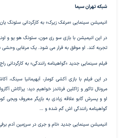
شبکه تهران سیما
انیمیشن سینمایی «مرغک زیرک» به کارگردانی سئونگ یان اوه امروز ساعت ۹ از 
در این انیمیشن با بازی سو ری مون، سئونگ هو یو و اونجی
تجربه کند. او موفق به فرار می شود. یک مرغابی وحشی ن
فیلم سینمایی جدید «گواهینامه رانندگی» به کارگردانی راج مهتا چهارشنبه سا
در این فیلم با بازی آکشی کومار، آبهیمانیا سینگ، آکا
مرونال تاکور و ژاکلین فرناندز خواهیم دید: پراکاش آگ
او و پسرش گابو علاقه زیادی به بازیگر معروف ویجی کوم
گواهینامه رانندگی اش گم شده و …
انیمیشن سینمایی جدید «تام و جری در سرزمین آدم برفی ها» به 