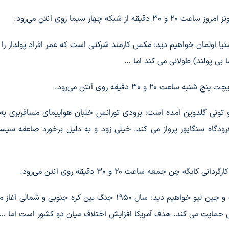
هار سیما روی آنتن می‌رود.
ستیا اولمان خواهیم دید: مکس کارمند شرکتی است که عمر افراد پولدار را د
ا بی پولند) طولانی می کند اما …
۲ و ۳۰ دقیقه روی آنتن می‌رود.
ر و تونی گلدوین آمده است: برودی تورانس خلبان هواپیمای مسافربری به
بسیار بد و طوفانی با 14 مسافر از فرودگاه سنگاپور پرواز می کند. خیلی زود و به دلیل برخورد صاعقه 
جمعه ساعت ۲۰ و ۳۰ دقیقه روی آنتن می‌رود.
در خلاصه داستان فیلم با بازی گوکیانگ تانگ، یانی وانگ و جین لیو خواهیم دید: سال 1950 جنگ بین کره جنوبی 
بی حمایت می کند. هدف آمریکا افزایش اختلاف میان دو کشور است اما …