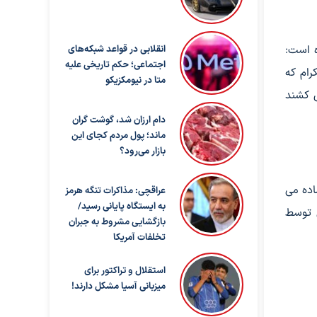
ه است:
انقلابی در قواعد شبکه‌های
اجتماعی؛ حکم تاریخی علیه
رام که
متا در نیومکزیکو
ی کشند
دام ارزان شد، گوشت گران
ماند؛ پول مردم کجای این
بازار می‌رود؟
اده می
عراقچی: مذاکرات تنگه هرمز
به ایستگاه پایانی رسید/
 توسط
بازگشایی مشروط به جبران
تخلفات آمریکا
استقلال و تراکتور برای
میزبانی آسیا مشکل دارند!