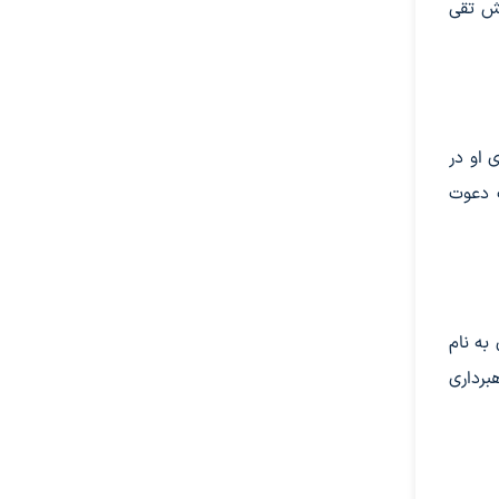
تش تقی
 او در
ف دعوت
به نام
رداری