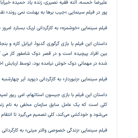
علیرضا خمسه، آتنه فقیه نصیری، زنده یاد حمیده خیرآ
پور در فیلم سینمایی «جیب برها به بهشت نمی روند» نقش‌
فیلم سینمایی «خوشمزه» به کارگردانی اریک بسنارد امروز ساعت ۱۵ پخش 
داستان این فیلم با بازی گرگوری گدبوآ، ایزابل کاره و ب
بین افراد پیچیده است و در قصر دوک شامفور کار می 
شده در مهمانی دوک خوش نیامده بود، توسط اربابش اخ
فیلم سینمایی «زنبوردار» به کارگردانی دیوید آیر چهارشنبه ماه ساعت ۱۷
داستان این فیلم با بازی جیسون استاتهام، امی ریور لمپم
کلی است که یک عامل سابق سازمان مخفی به نام زنب
می‌شود و خودکشی می‌کند، کلی تصمیم می‌گیرد تا انتقا
فیلم سینمایی «زندگی خصوصی والتر میتی» به کارگردانی بن استیلر