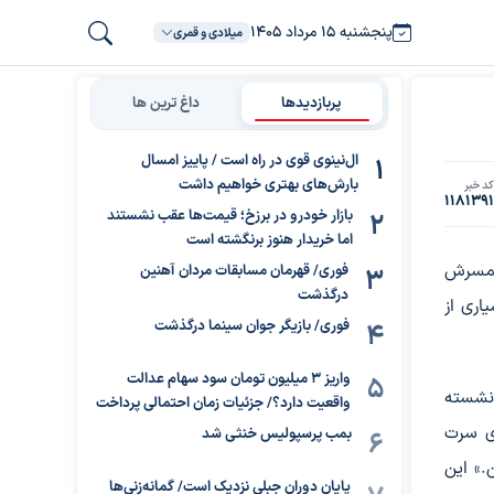
پنجشنبه ۱۵ مرداد ۱۴۰۵
میلادی و قمری
پربازدیدها
داغ ترین ها
ال‌نینوی قوی در راه است / پاییز امسال
بارش‌های بهتری خواهیم داشت
د خبر
118139
بازار خودرو در برزخ؛ قیمت‌ها عقب نشستند
اما خریدار هنوز برنگشته است
 همسرش
فوری/ قهرمان مسابقات مردان آهنین
درگذشت
اری از
فوری/ بازیگر جوان سینما درگذشت
واریز ۳ میلیون تومان سود سهام عدالت
نشسته
واقعیت دارد؟/ جزئیات زمان احتمالی پرداخت
ری سرت
بمب پرسپولیس خنثی شد
.» این
پایان دوران جبلی نزدیک است/ گمانه‌زنی‌ها