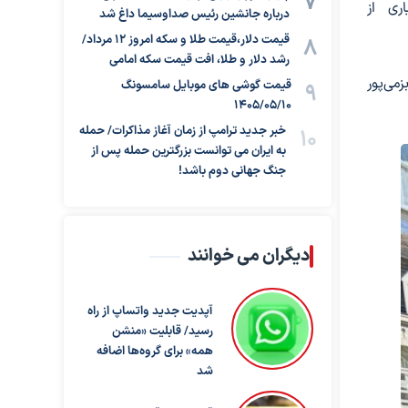
ری از
درباره جانشین رئیس صداوسیما داغ شد
قیمت دلار،قیمت طلا و سکه امروز ۱۲ مرداد/
رشد دلار و طلا، افت قیمت سکه امامی
بزمی‌پور
قیمت گوشی های موبایل سامسونگ
1405/05/10
خبر جدید ترامپ از زمان آغاز مذاکرات/ حمله
به ایران می توانست بزرگترین حمله پس از
جنگ جهانی دوم باشد!
دیگران می خوانند
آپدیت جدید واتساپ از راه
رسید/ قابلیت «منشن
همه» برای گروه‌ها اضافه
شد