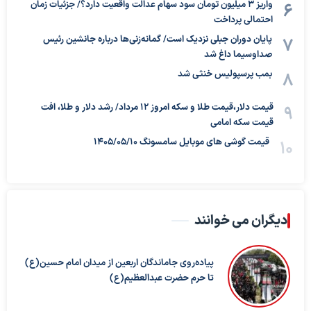
واریز ۳ میلیون تومان سود سهام عدالت واقعیت دارد؟/ جزئیات زمان
احتمالی پرداخت
پایان دوران جبلی نزدیک است/ گمانه‌زنی‌ها درباره جانشین رئیس
صداوسیما داغ شد
بمب پرسپولیس خنثی شد
قیمت دلار،قیمت طلا و سکه امروز ۱۲ مرداد/ رشد دلار و طلا، افت
قیمت سکه امامی
قیمت گوشی های موبایل سامسونگ 1405/05/10
دیگران می خوانند
پیاده‌روی جاماندگان اربعین از میدان امام حسین(ع)
تا حرم حضرت عبدالعظیم(ع)