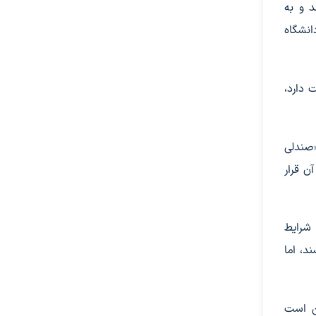
روی 16 برابر گرانش (16G) مقاومت کنند و به
انشگاه
 دارد،
«صندلی
ن قرار
 شرایط
د، اما
کن است