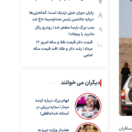
پایان دوران جبلی نزدیک است/ گمانه‌زنی‌ها
درباره جانشین رئیس صداوسیما داغ شد
بمب بزرگ بارسا منفجر شد/ رودری رئال
مادرید را پیچاند!
قیمت دلار،قیمت طلا و سکه امروز ۱۲
مرداد/ رشد دلار و طلا، افت قیمت سکه
امامی
دیگران می خوانند
ابهام بزرگ درباره آینده
نیمار/ ستاره برزیلی در
آستانه خداحافظی!
سافران
هشدار وزارت نیرو به