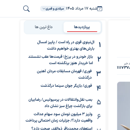
شنبه ۱۷ مرداد ۱۴۰۵
میلادی و قمری
پربازدیدها
داغ ترین ها
ال‌نینوی قوی در راه است / پاییز امسال
بارش‌های بهتری خواهیم داشت
بازار خودرو در برزخ؛ قیمت‌ها عقب نشستند
اما خریدار هنوز برنگشته است
 خبر
111737
فوری/ قهرمان مسابقات مردان آهنین
درگذشت
فوری/ بازیگر جوان سینما درگذشت
بمب نقل‌وانتقالات در پرسپولیس/ رضاییان
برای بازگشت چراغ سبز نشان داد
واریز ۳ میلیون تومان سود سهام عدالت
واقعیت دارد؟/ جزئیات زمان احتمالی پرداخت
استعفای محمدباقر ذوالقدر صحت دارد؟