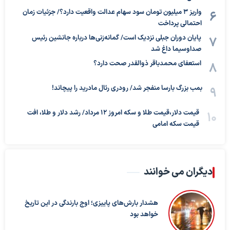
واریز ۳ میلیون تومان سود سهام عدالت واقعیت دارد؟/ جزئیات زمان
احتمالی پرداخت
پایان دوران جبلی نزدیک است/ گمانه‌زنی‌ها درباره جانشین رئیس
صداوسیما داغ شد
استعفای محمدباقر ذوالقدر صحت دارد؟
بمب بزرگ بارسا منفجر شد/ رودری رئال مادرید را پیچاند!
قیمت دلار،قیمت طلا و سکه امروز ۱۲ مرداد/ رشد دلار و طلا، افت
قیمت سکه امامی
دیگران می خوانند
هشدار بارش‌های پاییزی؛ اوج بارندگی در این تاریخ
خواهد بود