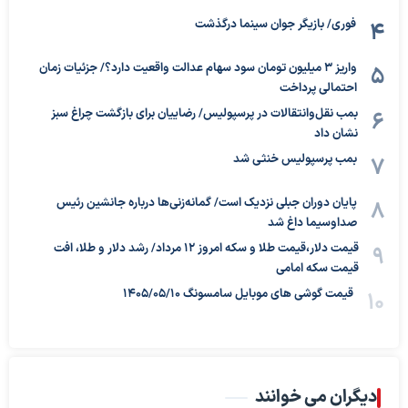
فوری/ بازیگر جوان سینما درگذشت
واریز ۳ میلیون تومان سود سهام عدالت واقعیت دارد؟/ جزئیات زمان
احتمالی پرداخت
بمب نقل‌وانتقالات در پرسپولیس/ رضاییان برای بازگشت چراغ سبز
نشان داد
بمب پرسپولیس خنثی شد
پایان دوران جبلی نزدیک است/ گمانه‌زنی‌ها درباره جانشین رئیس
صداوسیما داغ شد
قیمت دلار،قیمت طلا و سکه امروز ۱۲ مرداد/ رشد دلار و طلا، افت
قیمت سکه امامی
قیمت گوشی های موبایل سامسونگ 1405/05/10
دیگران می خوانند