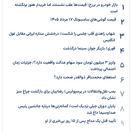
بازار خودرو در برزخ؛ قیمت‌ها عقب نشستند اما خریدار هنوز برنگشته
است
قیمت گوشی‌های سامسونگ 17 مرداد 1405
شهاب زاهدی قلب چلسی را شکست/ درخشش ستاره ایرانی مقابل غول
انگلیس
فوری/ بازیگر جوان سینما درگذشت
واریز ۳ میلیون تومان سود سهام عدالت واقعیت دارد؟/ جزئیات زمان
احتمالی پرداخت
استعفای محمدباقر ذوالقدر صحت دارد؟
بمب نقل‌وانتقالات در پرسپولیس/ رضاییان برای بازگشت چراغ سبز
نشان داد
پایان دوران جبلی نزدیک است/ گمانه‌زنی‌ها درباره جانشین رئیس
صداوسیما داغ شد
تأیید قتل یک مداح پس از ۱۵ روز بی‌خبری از او