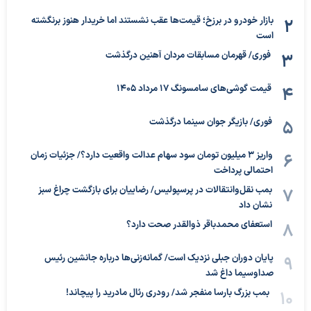
بازار خودرو در برزخ؛ قیمت‌ها عقب نشستند اما خریدار هنوز برنگشته
است
فوری/ قهرمان مسابقات مردان آهنین درگذشت
قیمت گوشی‌های سامسونگ 17 مرداد 1405
فوری/ بازیگر جوان سینما درگذشت
واریز ۳ میلیون تومان سود سهام عدالت واقعیت دارد؟/ جزئیات زمان
احتمالی پرداخت
بمب نقل‌وانتقالات در پرسپولیس/ رضاییان برای بازگشت چراغ سبز
نشان داد
استعفای محمدباقر ذوالقدر صحت دارد؟
پایان دوران جبلی نزدیک است/ گمانه‌زنی‌ها درباره جانشین رئیس
صداوسیما داغ شد
بمب بزرگ بارسا منفجر شد/ رودری رئال مادرید را پیچاند!