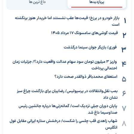
پربازدیدها
داغ ترین ها
بازار خودرو در برزخ؛ قیمت‌ها عقب نشستند اما خریدار هنوز برنگشته
است
قیمت گوشی‌های سامسونگ 17 مرداد 1405
فوری/ بازیگر جوان سینما درگذشت
واریز ۳ میلیون تومان سود سهام عدالت واقعیت دارد؟/ جزئیات زمان
احتمالی پرداخت
استعفای محمدباقر ذوالقدر صحت دارد؟
بمب نقل‌وانتقالات در پرسپولیس/ رضاییان برای بازگشت چراغ سبز
نشان داد
پایان دوران جبلی نزدیک است/ گمانه‌زنی‌ها درباره جانشین رئیس
صداوسیما داغ شد
شهاب زاهدی قلب چلسی را شکست/ درخشش ستاره ایرانی مقابل غول
انگلیس