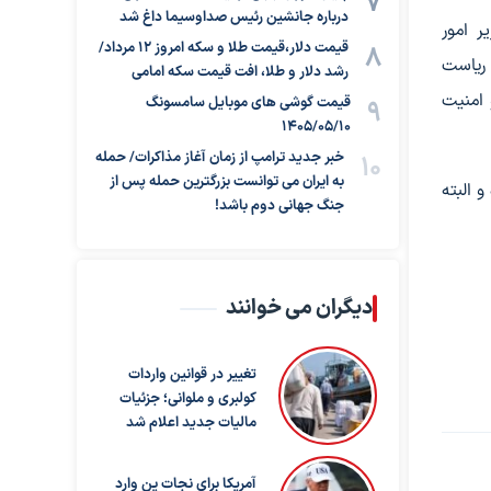
درباره جانشین رئیس صداوسیما داغ شد
 امور
قیمت دلار،قیمت طلا و سکه امروز ۱۲ مرداد/
 ریاست
رشد دلار و طلا، افت قیمت سکه امامی
 امنیت
قیمت گوشی های موبایل سامسونگ
1405/05/10
خبر جدید ترامپ از زمان آغاز مذاکرات/ حمله
به ایران می توانست بزرگترین حمله پس از
 پیش‌بینی شده و البته
جنگ جهانی دوم باشد!
دیگران می خوانند
تغییر در قوانین واردات
کولبری و ملوانی؛ جزئیات
مالیات جدید اعلام شد
آمریکا برای نجات ین وارد