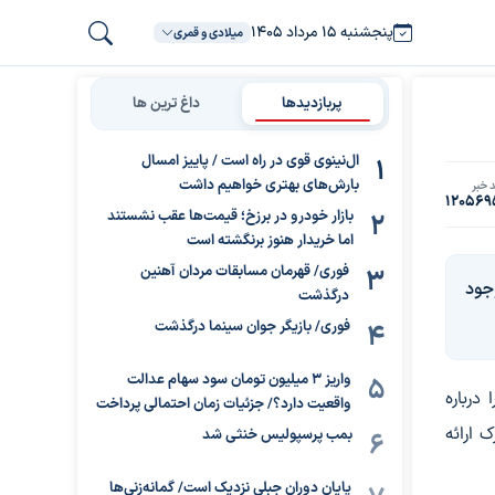
پنجشنبه ۱۵ مرداد ۱۴۰۵
میلادی و قمری
پربازدیدها
داغ ترین ها
ال‌نینوی قوی در راه است / پاییز امسال
بارش‌های بهتری خواهیم داشت
 خبر
120569
بازار خودرو در برزخ؛ قیمت‌ها عقب نشستند
اما خریدار هنوز برنگشته است
فوری/ قهرمان مسابقات مردان آهنین
جود
درگذشت
فوری/ بازیگر جوان سینما درگذشت
واریز ۳ میلیون تومان سود سهام عدالت
درباره
واقعیت دارد؟/ جزئیات زمان احتمالی پرداخت
 ارائه
بمب پرسپولیس خنثی شد
پایان دوران جبلی نزدیک است/ گمانه‌زنی‌ها