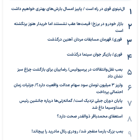
ال‌نینوی قوی در راه است / پاییز امسال بارش‌های بهتری خواهیم داشت
بازار خودرو در برزخ؛ قیمت‌ها عقب نشستند اما خریدار هنوز برنگشته
است
فوری/ قهرمان مسابقات مردان آهنین درگذشت
فوری/ بازیگر جوان سینما درگذشت
بمب نقل‌وانتقالات در پرسپولیس/ رضاییان برای بازگشت چراغ سبز
نشان داد
واریز ۳ میلیون تومان سود سهام عدالت واقعیت دارد؟/ جزئیات زمان
احتمالی پرداخت
پایان دوران جبلی نزدیک است/ گمانه‌زنی‌ها درباره جانشین رئیس
صداوسیما داغ شد
استعفای محمدباقر ذوالقدر صحت دارد؟
بمب بزرگ بارسا منفجر شد/ رودری رئال مادرید را پیچاند!