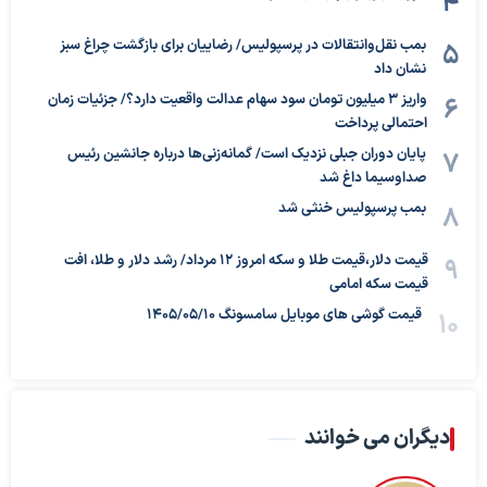
بمب نقل‌وانتقالات در پرسپولیس/ رضاییان برای بازگشت چراغ سبز
نشان داد
واریز ۳ میلیون تومان سود سهام عدالت واقعیت دارد؟/ جزئیات زمان
احتمالی پرداخت
پایان دوران جبلی نزدیک است/ گمانه‌زنی‌ها درباره جانشین رئیس
صداوسیما داغ شد
بمب پرسپولیس خنثی شد
قیمت دلار،قیمت طلا و سکه امروز ۱۲ مرداد/ رشد دلار و طلا، افت
قیمت سکه امامی
قیمت گوشی های موبایل سامسونگ 1405/05/10
دیگران می خوانند