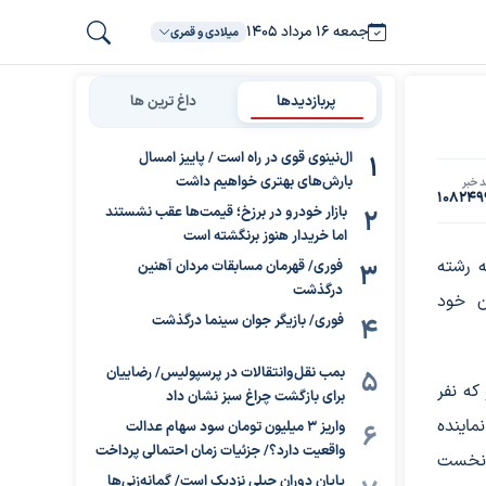
جمعه ۱۶ مرداد ۱۴۰۵
میلادی و قمری
پربازدیدها
داغ ترین ها
ال‌نینوی قوی در راه است / پاییز امسال
بارش‌های بهتری خواهیم داشت
 خبر
108249
بازار خودرو در برزخ؛ قیمت‌ها عقب نشستند
اما خریدار هنوز برنگشته است
 در سه رشته
فوری/ قهرمان مسابقات مردان آهنین
درگذشت
ن خود
فوری/ بازیگر جوان سینما درگذشت
بمب نقل‌وانتقالات در پرسپولیس/ رضاییان
د با کائو که نفر
برای بازگشت چراغ سبز نشان داد
ماینده
واریز ۳ میلیون تومان سود سهام عدالت
واقعیت دارد؟/ جزئیات زمان احتمالی پرداخت
ی نخست
پایان دوران جبلی نزدیک است/ گمانه‌زنی‌ها