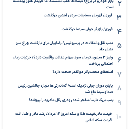
بازار خودرو در برزخ؛ قیمت‌ها عقب نشستند اما خریدار هنوز برنگشته
است
فوری/ قهرمان مسابقات مردان آهنین درگذشت
فوری/ بازیگر جوان سینما درگذشت
بمب نقل‌وانتقالات در پرسپولیس/ رضاییان برای بازگشت چراغ سبز
نشان داد
واریز ۳ میلیون تومان سود سهام عدالت واقعیت دارد؟/ جزئیات زمان
احتمالی پرداخت
استعفای محمدباقر ذوالقدر صحت دارد؟
پایان دوران جبلی نزدیک است/ گمانه‌زنی‌ها درباره جانشین رئیس
صداوسیما داغ شد
بمب بزرگ بارسا منفجر شد/ رودری رئال مادرید را پیچاند!
قیمت دلار،قیمت طلا و سکه امروز ۱۲ مرداد/ رشد دلار و طلا، افت
قیمت سکه امامی