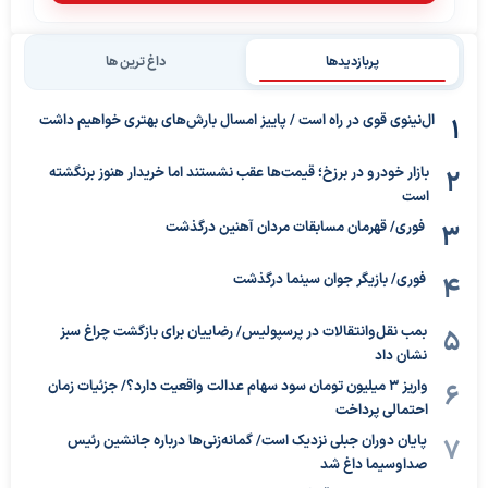
پربازدیدها
داغ ترین ها
ال‌نینوی قوی در راه است / پاییز امسال بارش‌های بهتری خواهیم داشت
بازار خودرو در برزخ؛ قیمت‌ها عقب نشستند اما خریدار هنوز برنگشته
است
فوری/ قهرمان مسابقات مردان آهنین درگذشت
فوری/ بازیگر جوان سینما درگذشت
بمب نقل‌وانتقالات در پرسپولیس/ رضاییان برای بازگشت چراغ سبز
نشان داد
واریز ۳ میلیون تومان سود سهام عدالت واقعیت دارد؟/ جزئیات زمان
احتمالی پرداخت
پایان دوران جبلی نزدیک است/ گمانه‌زنی‌ها درباره جانشین رئیس
صداوسیما داغ شد