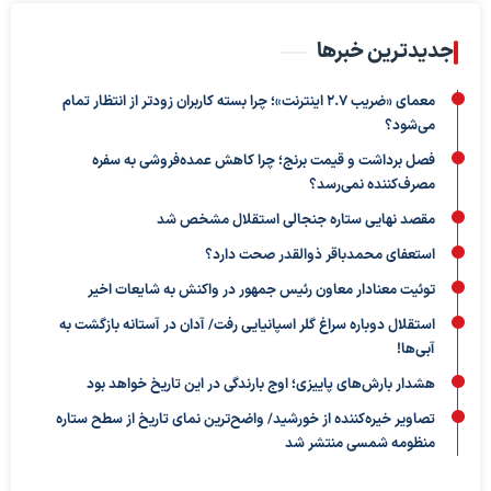
جدیدترین خبرها
معمای «ضریب ۲.۷ اینترنت»؛ چرا بسته کاربران زودتر از انتظار تمام
می‌شود؟
فصل برداشت و قیمت برنج؛ چرا کاهش عمده‌فروشی به سفره
مصرف‌کننده نمی‌رسد؟
مقصد نهایی ستاره جنجالی استقلال مشخص شد
استعفای محمدباقر ذوالقدر صحت دارد؟
توئیت معنادار معاون رئیس جمهور در واکنش به شایعات اخیر
استقلال دوباره سراغ گلر اسپانیایی رفت/ آدان در آستانه بازگشت به
آبی‌ها!
هشدار بارش‌های پاییزی؛ اوج بارندگی در این تاریخ خواهد بود
تصاویر خیره‌کننده از خورشید/ واضح‌ترین نمای تاریخ از سطح ستاره
منظومه شمسی منتشر شد