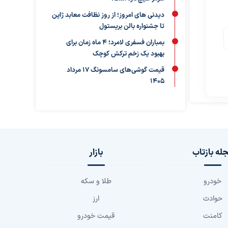
دیدنی های امروز؛ از روز نظافت معابد ژاپن
تا جشنواره بالن بریستول
بمباران فسفری لامرد؛ ۴ ماه زمان برای
بهبود یک زخم ترکش کوچک
قیمت گوشی‌های سامسونگ 17 مرداد
1405
له بازتاب
بازار
خودرو
طلا و سکه
حوادث
ارز
کامنت
قیمت خودرو