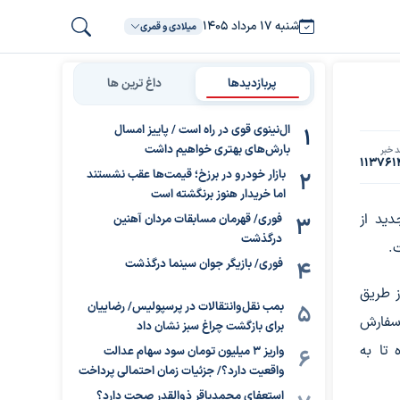
شنبه ۱۷ مرداد ۱۴۰۵
میلادی و قمری
پربازدیدها
داغ ترین ها
ال‌نینوی قوی در راه است / پاییز امسال
بارش‌های بهتری خواهیم داشت
 خبر
113761
بازار خودرو در برزخ؛ قیمت‌ها عقب نشستند
اما خریدار هنوز برنگشته است
دید از
فوری/ قهرمان مسابقات مردان آهنین
درگذشت
.
فوری/ بازیگر جوان سینما درگذشت
ز طریق
بمب نقل‌وانتقالات در پرسپولیس/ رضاییان
 سفارش
برای بازگشت چراغ سبز نشان داد
 تا به
واریز ۳ میلیون تومان سود سهام عدالت
واقعیت دارد؟/ جزئیات زمان احتمالی پرداخت
استعفای محمدباقر ذوالقدر صحت دارد؟