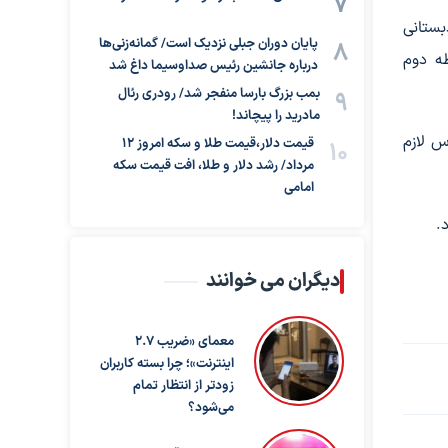
بستانی
پایان دوران جبلی نزدیک است/ گمانه‌زنی‌ها
طه دوم
درباره جانشین رئیس صداوسیما داغ شد
بمب بزرگ بارسا منفجر شد/ رودری رئال
مادرید را پیچاند!
س لازم
قیمت دلار،قیمت طلا و سکه امروز ۱۲
مرداد/ رشد دلار و طلا، افت قیمت سکه
امامی
.
دیگران می خوانند
معمای «ضریب ۲.۷
اینترنت»؛ چرا بسته کاربران
زودتر از انتظار تمام
می‌شود؟