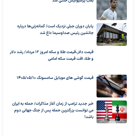
بمب پرسپولیس خنثی شد
پایان دوران جبلی نزدیک است/ گمانه‌زنی‌ها درباره
جانشین رئیس صداوسیما داغ شد
قیمت دلار،قیمت طلا و سکه امروز ۱۲ مرداد/ رشد دلار
و طلا، افت قیمت سکه امامی
قیمت گوشی های موبایل سامسونگ 1405/05/10
خبر جدید ترامپ از زمان آغاز مذاکرات/ حمله به ایران
می توانست بزرگترین حمله پس از جنگ جهانی دوم
باشد!