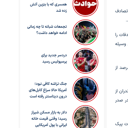
همسری که با بنزین آتش
فیکی نوروز ۱۴۰۴ اشاره کرد و گفت که در مدت هشت روز، ۲۴۱۹۰ فقره تصادف
زده شد
تجمعات شبانه تا چه زمانی
ادامه خواهد داشت؟
و” بوده که ۴۳ درصد از کل تصادفات را
وانایی در کنترل وسیله
دردسر جدید برای
پرسپولیس رسید
زمان وقوع تصادفات اشاره کرد و گفت که بیشترین تصادفات بین ساعت ۱۶ تا ۲۰ اتفاق می‌افتد که ۲۶ درصد از
جنگ تراشه کافی نبود؛
آمریکا حالا سراغ کابل‌های
ران از
درون دیتاسنتر رفته است
در صدر
دلار به بازار مسکن شیراز
رسید؛ وقتی قیمت خانه
ات پیک
ایرانی با پول آمریکایی