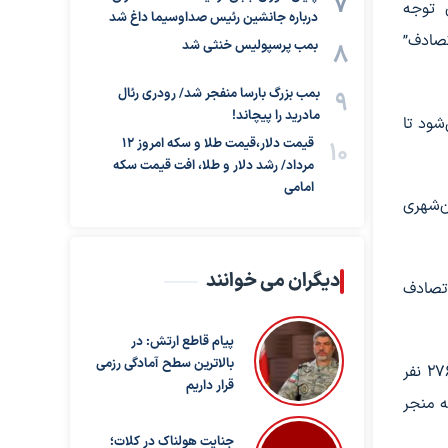
 توجه
درباره جانشین رئیس صداوسیما داغ شد
تصادف”
بمب پرسپولیس خنثی شد
بمب بزرگ بارسا منفجر شد/ رودری رئال
مادرید را پیچاند!
شود تا
قیمت دلار،قیمت طلا و سکه امروز ۱۲
مرداد/ رشد دلار و طلا، افت قیمت سکه
امامی
ی و برون‌شهری
دیگران می خوانند
گذشته (۲ فروردین ۱۴۰۴)، در تصادفات درون‌شهری یک تصادف فوتی رخ داد که دو نفر جان باختند. همچنین ۱۷۷ تصادف
پیام قاطع ارتش: در
بالاترین سطح آمادگی رزمی
در بخش تصادفات برون‌شهری، ۱۸ تصادف فوتی رخ داد که ۲۹ نفر جان خود را از دست دادند و ۱۶۸ تصادف جرحی ثبت شد که ۲۷۶ نفر
قرار داریم
شور در این مدت به ۲۰۰۸ فقره رسید که منجر
جنایت هولناک در کلات؛