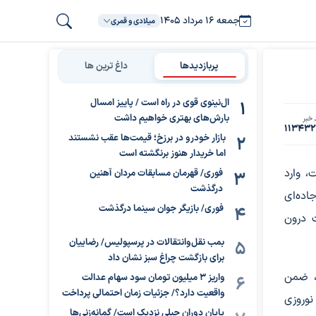
جمعه ۱۶ مرداد ۱۴۰۵
میلادی و قمری
پربازدیدها
داغ ترین ها
ال‌نینوی قوی در راه است / پاییز امسال
بارش‌های بهتری خواهیم داشت
 خبر
11343
بازار خودرو در برزخ؛ قیمت‌ها عقب نشستند
اما خریدار هنوز برنگشته است
۱ آغاز شده است، وارد
فوری/ قهرمان مسابقات مردان آهنین
درگذشت
ده‌ای
فوری/ بازیگر جوان سینما درگذشت
 درون‌
بمب نقل‌وانتقالات در پرسپولیس/ رضاییان
برای بازگشت چراغ سبز نشان داد
، ضمن
واریز ۳ میلیون تومان سود سهام عدالت
واقعیت دارد؟/ جزئیات زمان احتمالی پرداخت
نوروزی
پایان دوران جبلی نزدیک است/ گمانه‌زنی‌ها