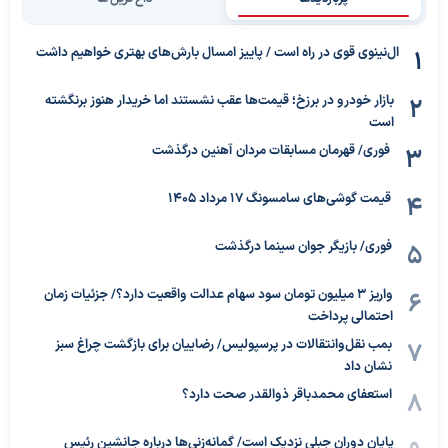
ال‌نینوی قوی در راه است / پاییز امسال بارش‌های بهتری خواهیم داشت
بازار خودرو در برزخ؛ قیمت‌ها عقب نشستند اما خریدار هنوز برنگشته
است
فوری/ قهرمان مسابقات مردان آهنین درگذشت
قیمت گوشی‌های سامسونگ 17 مرداد 1405
فوری/ بازیگر جوان سینما درگذشت
واریز ۳ میلیون تومان سود سهام عدالت واقعیت دارد؟/ جزئیات زمان
احتمالی پرداخت
بمب نقل‌وانتقالات در پرسپولیس/ رضاییان برای بازگشت چراغ سبز
نشان داد
استعفای محمدباقر ذوالقدر صحت دارد؟
پایان دوران جبلی نزدیک است/ گمانه‌زنی‌ها درباره جانشین رئیس