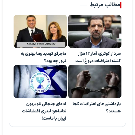
مطالب مرتبط
سردار کوثری: آمار ۱۲ هزار
ماجرای تهدید رضا پهلوی به
کشته اعتراضات دروغ است
ترور چه بود؟
بازداشتی‌های اعتراضات کجا
ادعای جنجالی تلویزیون
هستند؟
نتانیاهو: لیدری اغتشاشات
ایران با ماست!