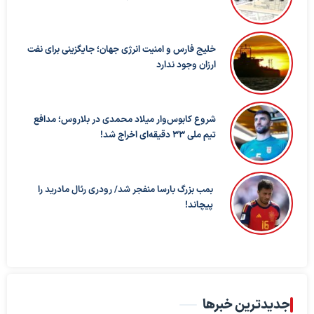
خلیج فارس و امنیت انرژی جهان؛ جایگزینی برای نفت
ارزان وجود ندارد
شروع کابوس‌وار میلاد محمدی در بلاروس؛ مدافع
تیم ملی ۳۳ دقیقه‌ای اخراج شد!
بمب بزرگ بارسا منفجر شد/ رودری رئال مادرید را
پیچاند!
جدیدترین خبرها