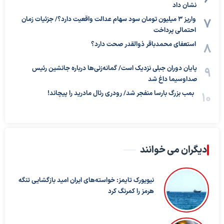
نشان داد
واریز ۳ میلیون تومان سود سهام عدالت واقعیت دارد؟/ جزئیات زمان
احتمالی پرداخت
استعفای محمدباقر ذوالقدر صحت دارد؟
پایان دوران جبلی نزدیک است/ گمانه‌زنی‌ها درباره جانشین رئیس
صداوسیما داغ شد
بمب بزرگ بارسا منفجر شد/ رودری رئال مادرید را پیچاند!
دیگران می خوانند
نیویورک تایمز: خواسته‌های ایران امید بازگشایی تنگه
هرمز را کمرنگ کرد