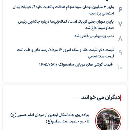
واریز ۳ میلیون تومان سود سهام عدالت واقعیت دارد؟/ جزئیات زمان
احتمالی پرداخت
پایان دوران جبلی نزدیک است/ گمانه‌زنی‌ها درباره جانشین رئیس
صداوسیما داغ شد
بمب پرسپولیس خنثی شد
قیمت دلار،قیمت طلا و سکه امروز ۱۲ مرداد/ رشد دلار و طلا، افت
قیمت سکه امامی
قیمت گوشی های موبایل سامسونگ 1405/05/10
دیگران می خوانند
پیاده‌روی جاماندگان اربعین از میدان امام حسین(ع)
تا حرم حضرت عبدالعظیم(ع)