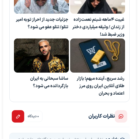
غیبت ۴ماهه شبنم نعمت‌زاده
جزئیات جدید از احراز توبه امیر
از زندان / وثیقه میلیاردی دختر
تتلو/ تتلو عفو می شود؟
وزیر ضبط شد!
رشد سریع، آینده مبهم؛ بازار
ساشا سبحانی به ایران
طلای آنلاین ایران روی مرز
بازگردانده می شود؟
اعتماد و بحران
نظرات کاربران
0 دیدگاه