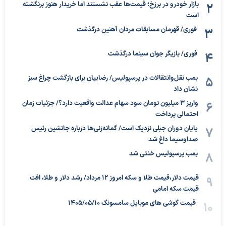
بازار خودرو در برزخ؛ قیمت‌ها عقب نشستند اما خریدار هنوز برنگشته
است
فوری/ قهرمان مسابقات مردان آهنین درگذشت
فوری/ بازیگر جوان سینما درگذشت
بمب نقل‌وانتقالات در پرسپولیس/ رضاییان برای بازگشت چراغ سبز
نشان داد
واریز ۳ میلیون تومان سود سهام عدالت واقعیت دارد؟/ جزئیات زمان
احتمالی پرداخت
پایان دوران جبلی نزدیک است/ گمانه‌زنی‌ها درباره جانشین رئیس
صداوسیما داغ شد
بمب پرسپولیس خنثی شد
قیمت دلار،قیمت طلا و سکه امروز ۱۲ مرداد/ رشد دلار و طلا، افت
قیمت سکه امامی
قیمت گوشی های موبایل سامسونگ 1405/05/10