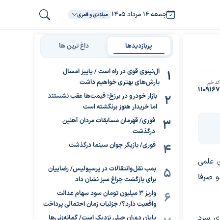
جمعه ۱۶ مرداد ۱۴۰۵
میلادی و قمری
پربازدیدها
داغ ترین ها
ال‌نینوی قوی در راه است / پاییز امسال
بارش‌های بهتری خواهیم داشت
د خبر
110916
بازار خودرو در برزخ؛ قیمت‌ها عقب نشستند
اما خریدار هنوز برنگشته است
فوری/ قهرمان مسابقات مردان آهنین
درگذشت
فوری/ بازیگر جوان سینما درگذشت
ی علمی
بمب نقل‌وانتقالات در پرسپولیس/ رضاییان
و صرفا
برای بازگشت چراغ سبز نشان داد
واریز ۳ میلیون تومان سود سهام عدالت
واقعیت دارد؟/ جزئیات زمان احتمالی پرداخت
وای سرد
پایان دوران جبلی نزدیک است/ گمانه‌زنی‌ها